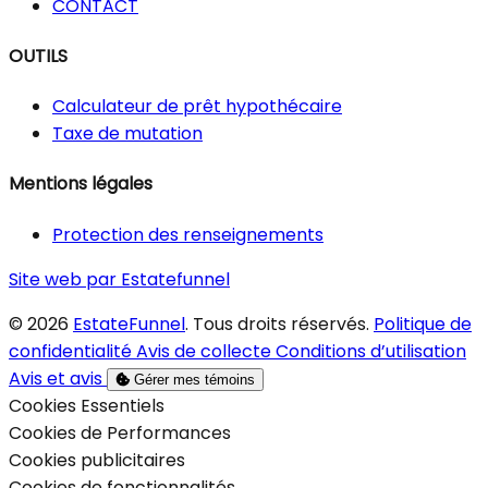
CONTACT
OUTILS
Calculateur de prêt hypothécaire
Taxe de mutation
Mentions légales
Protection des renseignements
Site web par Estatefunnel
© 2026
EstateFunnel
. Tous droits réservés.
Politique de
confidentialité
Avis de collecte
Conditions d’utilisation
Avis et avis
Gérer mes témoins
Activer
Cookies Essentiels
Activer
Cookies de Performances
Activer
Cookies publicitaires
Activer
Cookies de fonctionnalités