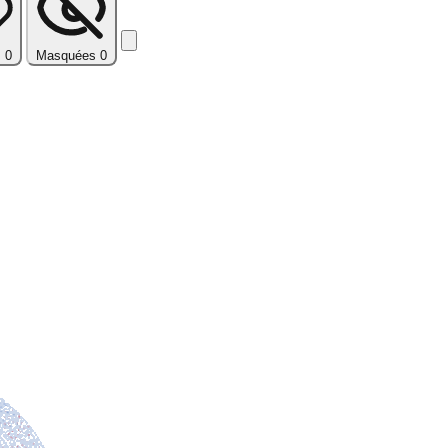
Réinitialiser
s
0
Masquées
0