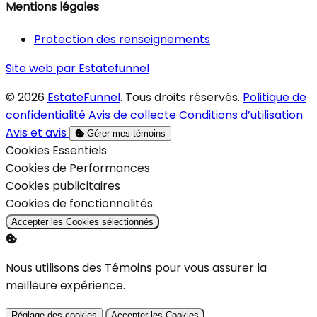
Mentions légales
Protection des renseignements
Site web par Estatefunnel
© 2026
EstateFunnel
. Tous droits réservés.
Politique de
confidentialité
Avis de collecte
Conditions d’utilisation
Avis et avis
Gérer mes témoins
Activer
Cookies Essentiels
Activer
Cookies de Performances
Activer
Cookies publicitaires
Activer
Cookies de fonctionnalités
Accepter les Cookies sélectionnés
Nous utilisons des Témoins pour vous assurer la
meilleure expérience.
Réglage des cookies
Accepter les Cookies